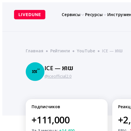
Перейти
к
Сервисы
Ресурсы
Инструме
содержимому
Главная
●
Рейтинги
●
YouTube
●
ICE — អាយ
ICE — អាយ
@iceofficial2.0
Подписчиков
Реакц
+111,000
+2
За 3 месяца:
+14,400
ERV:
-