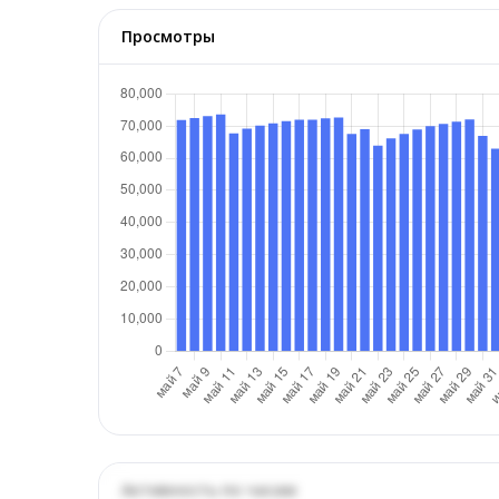
Просмотры
Активность по часам