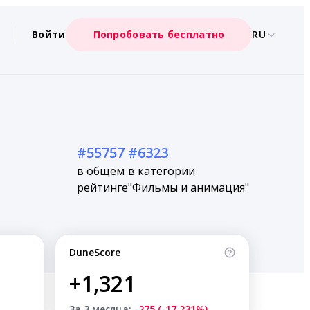
Войти
Попробовать бесплатно
RU
#55757
#6323
в общем
в категории
рейтинге
"Фильмы и анимация"
DuneScore
+1,321
За 3 месяца:
-275 (-17.231%)