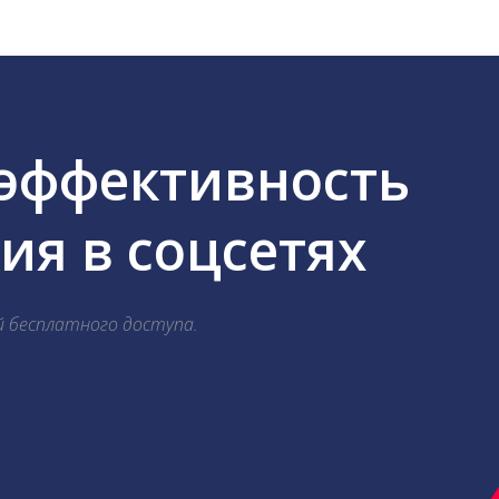
 эффективность
я в соцсетях
й бесплатного доступа.