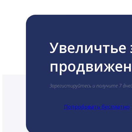
Увеличтье
продвижени
Зарегистируйтесь и получите 7 дне
Попробовать бесплатно