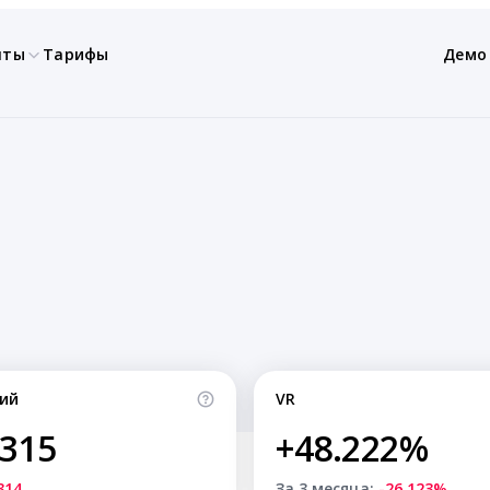
нты
Тарифы
Демо
ий
VR
,315
+48.222%
314
За 3 месяца:
-26.123%