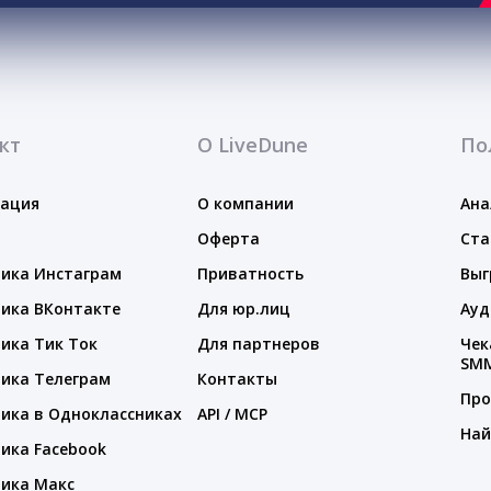
кт
О LiveDune
По
тация
О компании
Ана
Оферта
Ста
ика Инстаграм
Приватность
Выг
ика ВКонтакте
Для юр.лиц
Ауд
ика Тик Ток
Для партнеров
Чек
SM
ика Телеграм
Контакты
Про
ика в Одноклассниках
API / MCP
Най
ика Facebook
ика Макс