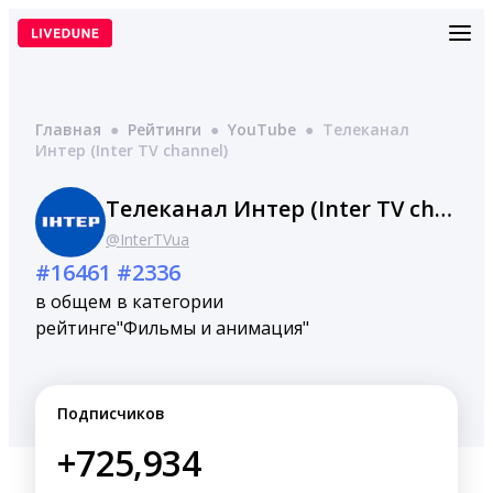
Перейти
к
содержимому
Главная
●
Рейтинги
●
YouTube
●
Телеканал
Интер (Inter TV channel)
Телеканал Интер (Inter TV channel)
@InterTVua
#16461
#2336
в общем
в категории
рейтинге
"Фильмы и анимация"
Подписчиков
+725,934