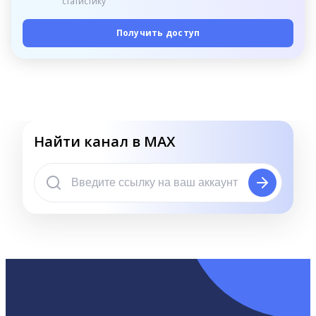
статистику
Получить доступ
Найти канал в MAX