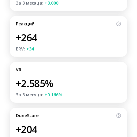
За 3 месяца:
+3,000
Реакций
+264
ERV:
+34
VR
+2.585%
За 3 месяца:
+0.166%
DuneScore
+204