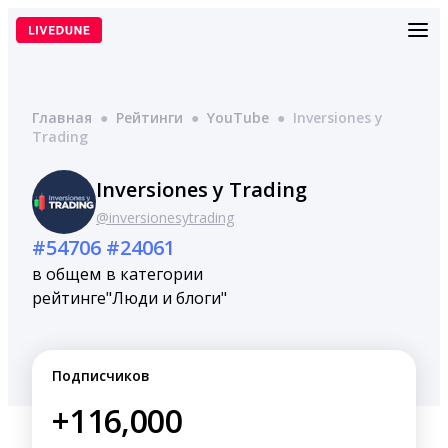
Перейти
к
содержимому
Главная
●
Рейтинги
●
YouTube
●
Inversiones y
Trading
Inversiones y Trading
@inversionesytrading
#54706
#24061
в общем
в категории
рейтинге
"Люди и блоги"
Подписчиков
+116,000