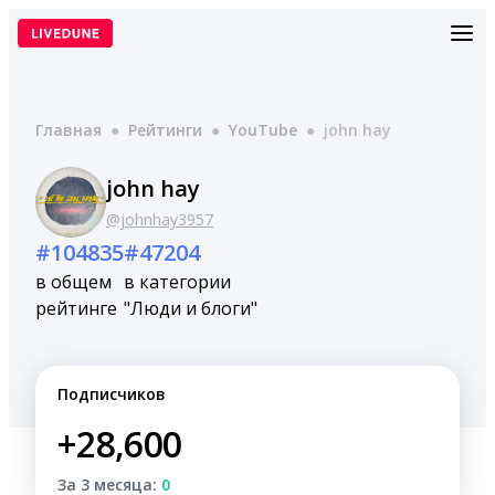
Перейти
к
содержимому
Главная
●
Рейтинги
●
YouTube
●
john hay
john hay
@johnhay3957
#104835
#47204
в общем
в категории
рейтинге
"Люди и блоги"
Подписчиков
+28,600
За 3 месяца:
0