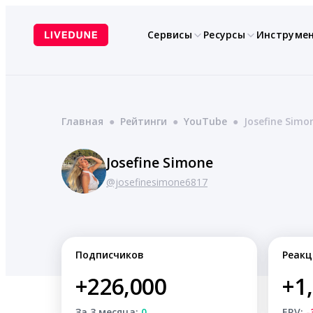
Перейти
к
Сервисы
Ресурсы
Инструме
содержимому
Главная
●
Рейтинги
●
YouTube
●
Josefine Simo
Josefine Simone
@josefinesimone6817
Подписчиков
Реакц
+226,000
+1
За 3 месяца:
0
ERV:
-