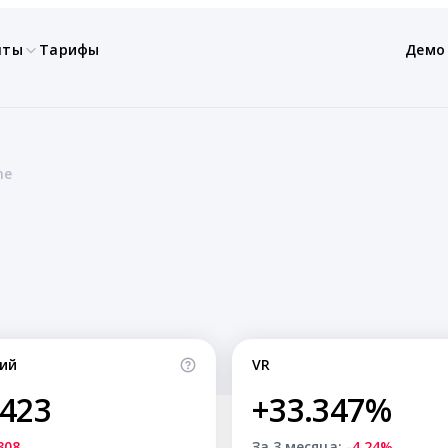
нты
Тарифы
Демо
ne
ий
VR
,423
+33.347%
308
За 3 месяца:
-4.24%