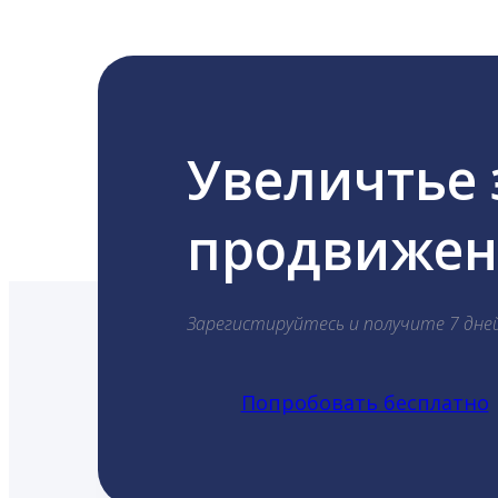
Увеличтье
продвижени
Зарегистируйтесь и получите 7 дне
Попробовать бесплатно