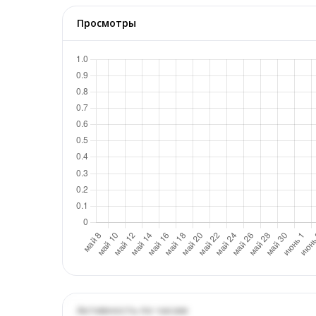
Просмотры
Активность по часам