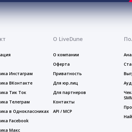
кт
О LiveDune
По
тация
О компании
Ана
Оферта
Ста
ика Инстаграм
Приватность
Выг
ика ВКонтакте
Для юр.лиц
Ауд
ика Тик Ток
Для партнеров
Чек
SM
ика Телеграм
Контакты
Про
ика в Одноклассниках
API / MCP
Най
ика Facebook
ика Макс