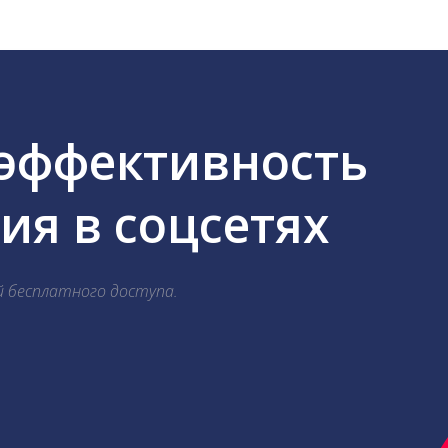
 эффективность
я в соцсетях
й бесплатного доступа.