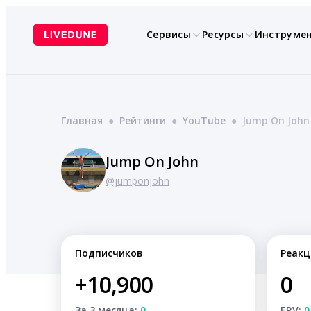
Перейти
к
Сервисы
Ресурсы
Инструме
содержимому
Главная
●
Рейтинги
●
YouTube
●
Jump On John
Jump On John
@jumponjohn
Подписчиков
Реакц
+10,900
0
За 3 месяца:
0
ERV:
0