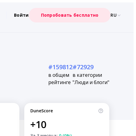
Войти
Попробовать бесплатно
RU
#159812
#72929
в общем
в категории
рейтинге
"Люди и блоги"
DuneScore
+10
За 3 месяца:
0 (0%)