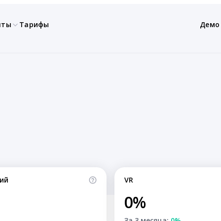
нты
Тарифы
Демо
ий
VR
0%
За 3 месяца:
0%