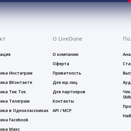
кт
О LiveDune
По
тация
О компании
Ана
Оферта
Ста
ика Инстаграм
Приватность
Выг
ика ВКонтакте
Для юр.лиц
Ауд
ика Тик Ток
Для партнеров
Чек
SM
ика Телеграм
Контакты
Про
ика в Одноклассниках
API / MCP
Най
ика Facebook
ика Макс