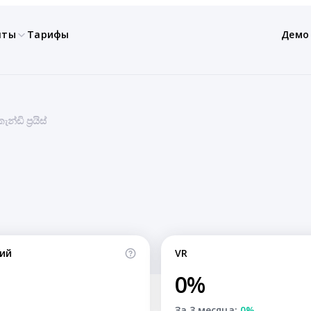
нты
Тарифы
Демо
ඩි ප්‍රයිස්
ий
VR
0%
За 3 месяца:
0%