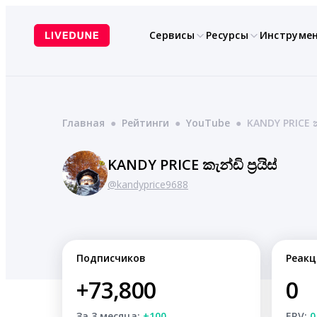
Перейти
к
Сервисы
Ресурсы
Инструме
содержимому
Главная
●
Рейтинги
●
YouTube
●
KANDY PRICE කැන්
KANDY PRICE කැන්ඩි ප්‍රයිස්
@kandyprice9688
Подписчиков
Реакц
+73,800
0
За 3 месяца:
+100
ERV:
0