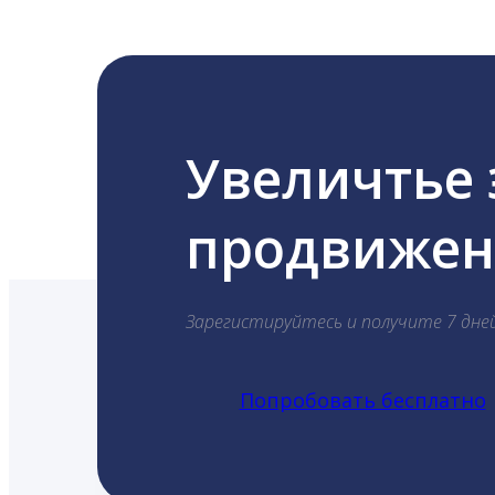
Увеличтье
продвижени
Зарегистируйтесь и получите 7 дне
Попробовать бесплатно