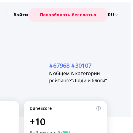
Войти
Попробовать бесплатно
RU
#67968
#30107
в общем
в категории
рейтинге
"Люди и блоги"
DuneScore
+10
За 3 месяца:
0 (0%)