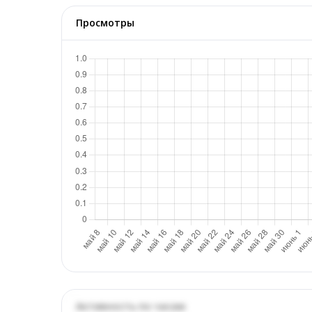
Просмотры
Активность по часам