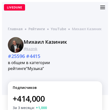
Перейти
к
содержимому
Главная
●
Рейтинги
●
YouTube
●
Михаил Казиник
Михаил Казиник
@kazinik
#25596
#4415
в общем
в категории
рейтинге
"Музыка"
Подписчиков
+414,000
За 3 месяца:
+1,000