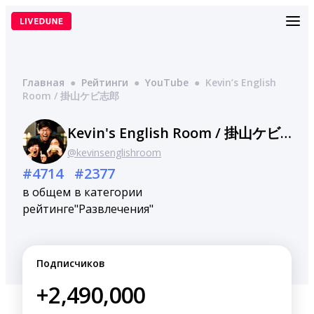
Перейти
к
содержимому
Главная
●
Рейтинги
●
YouTube
●
Kevin’s English
Room / 掛山ケビ志郎
Kevin's English Room / 掛山ケビ志郎
@kevinsenglishroom
#4714
#2377
в общем
в категории
рейтинге
"Развлечения"
Подписчиков
+2,490,000