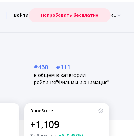
Войти
Попробовать бесплатно
RU
#460
#111
в общем
в категории
рейтинге
"Фильмы и анимация"
DuneScore
+1,109
За 3 месяца:
+5 (0.453%)