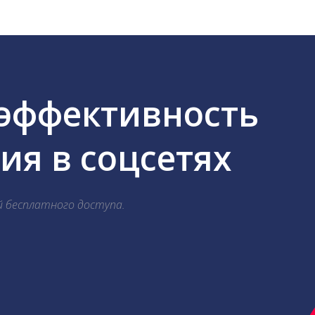
 эффективность
я в соцсетях
й бесплатного доступа.