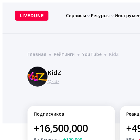
Перейти
к
Сервисы
Ресурсы
Инструме
содержимому
Главная
●
Рейтинги
●
YouTube
●
KidZ
KidZ
@kidz
Подписчиков
Реакц
+16,500,000
+4
За 3 месяца:
+100,000
ERV:
-