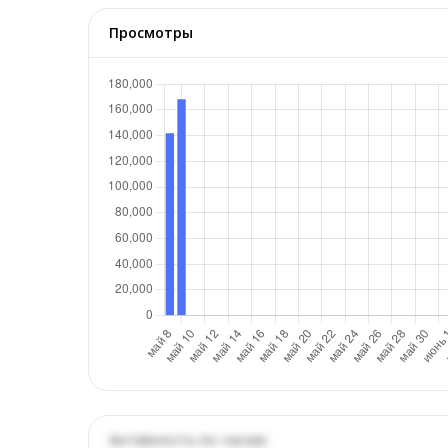
Просмотры
Активность по часам