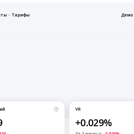
нты
Тарифы
Демо
ий
VR
9
+0.029%
436
За 3 месяца:
-0.836%