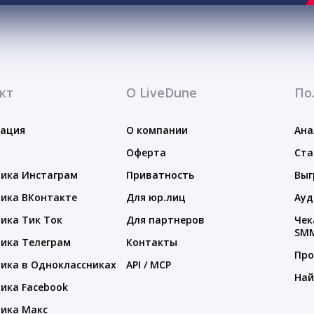
кт
О LiveDune
По
тация
О компании
Ана
Оферта
Ста
ика Инстаграм
Приватность
Выг
ика ВКонтакте
Для юр.лиц
Ауд
ика Тик Ток
Для партнеров
Чек
SM
ика Телеграм
Контакты
Про
ика в Одноклассниках
API / MCP
Най
ика Facebook
ика Макс