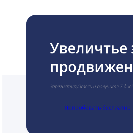
Увеличтье
продвижени
Зарегистируйтесь и получите 7 дне
Попробовать бесплатно