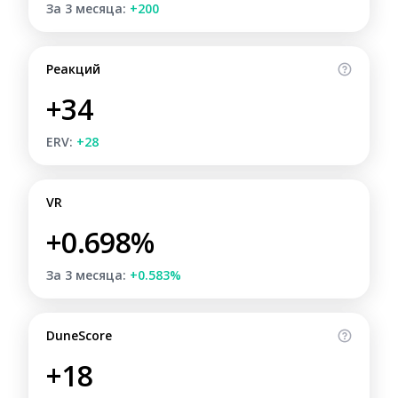
За 3 месяца:
+200
Реакций
+34
ERV:
+28
VR
+0.698%
За 3 месяца:
+0.583%
DuneScore
+18