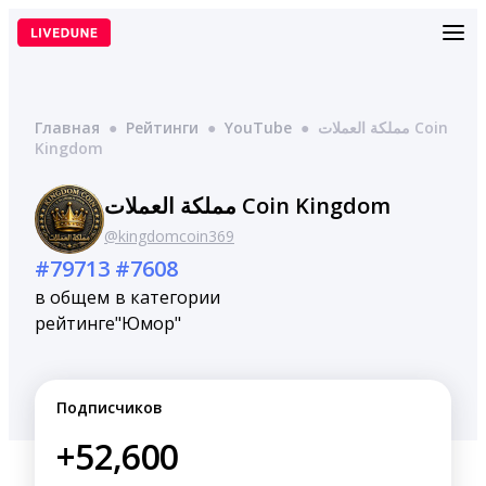
Перейти
к
содержимому
Главная
●
Рейтинги
●
YouTube
●
مملكة العملات Coin
Kingdom
مملكة العملات Coin Kingdom
@kingdomcoin369
#79713
#7608
в общем
в категории
рейтинге
"Юмор"
Подписчиков
+52,600