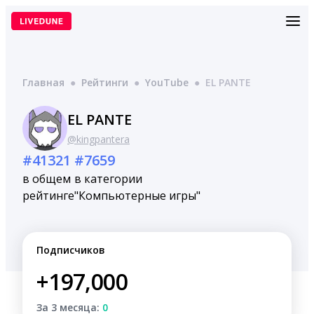
Перейти
к
содержимому
Главная
●
Рейтинги
●
YouTube
●
EL PANTE
EL PANTE
@kingpantera
#41321
#7659
в общем
в категории
рейтинге
"Компьютерные игры"
Подписчиков
+197,000
За 3 месяца:
0