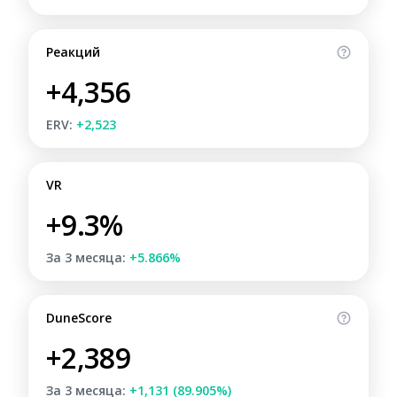
Реакций
+4,356
ERV:
+2,523
VR
+9.3%
За 3 месяца:
+5.866%
DuneScore
+2,389
За 3 месяца:
+1,131 (89.905%)