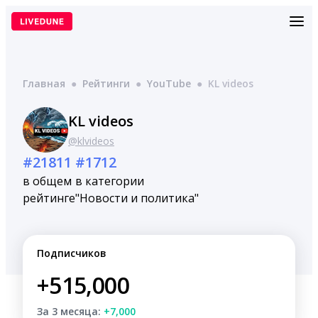
Перейти
к
содержимому
Главная
●
Рейтинги
●
YouTube
●
KL videos
KL videos
@klvideos
#21811
#1712
в общем
в категории
рейтинге
"Новости и политика"
Подписчиков
+515,000
За 3 месяца:
+7,000