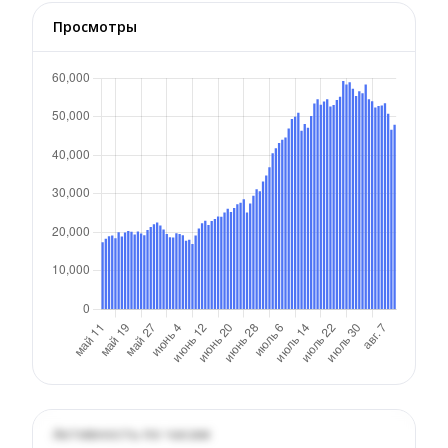
Просмотры
Активность по часам