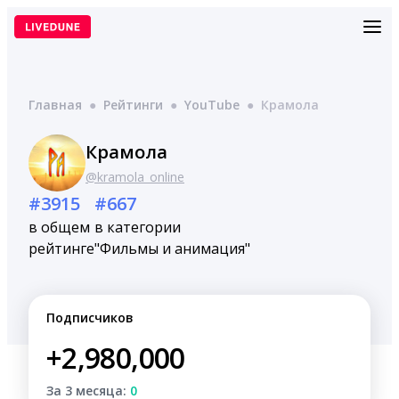
Перейти
к
содержимому
Главная
●
Рейтинги
●
YouTube
●
Крамола
Крамола
@kramola_online
#3915
#667
в общем
в категории
рейтинге
"Фильмы и анимация"
Подписчиков
+2,980,000
За 3 месяца:
0