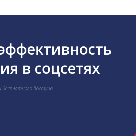
 эффективность
я в соцсетях
й бесплатного доступа.