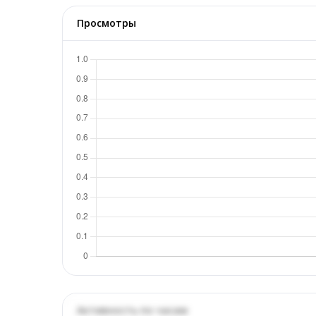
Просмотры
Активность по часам