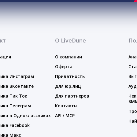
кт
О LiveDune
По
тация
О компании
Ана
Оферта
Ста
ика Инстаграм
Приватность
Выг
ика ВКонтакте
Для юр.лиц
Ауд
ика Тик Ток
Для партнеров
Чек
SM
ика Телеграм
Контакты
Про
ика в Одноклассниках
API / MCP
Най
ика Facebook
ика Макс