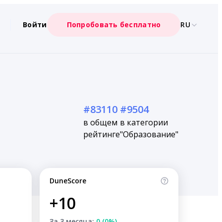
Войти
Попробовать бесплатно
RU
#83110
#9504
в общем
в категории
рейтинге
"Образование"
DuneScore
+10
За 3 месяца:
0 (0%)