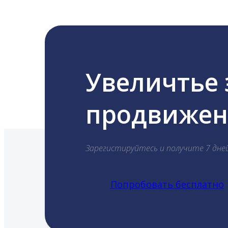
Увеличтье
продвижени
Зарегистируйтесь и получите 7 дне
Попробовать бесплатно