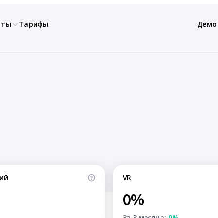
нты
Тарифы
Демо
ий
VR
0%
За 3 месяца:
0%