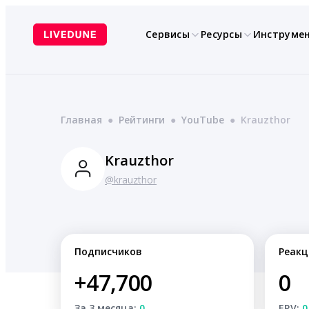
Перейти
к
Сервисы
Ресурсы
Инструме
содержимому
Главная
●
Рейтинги
●
YouTube
●
Krauzthor
Krauzthor
@krauzthor
Подписчиков
Реакц
+47,700
0
За 3 месяца:
0
ERV:
0