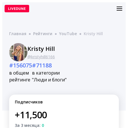
Перейти
к
содержимому
Главная
●
Рейтинги
●
YouTube
●
Kristy Hill
Kristy Hill
@kristyhill6166
#156075
#71188
в общем
в категории
рейтинге
"Люди и блоги"
Подписчиков
+11,500
За 3 месяца:
0