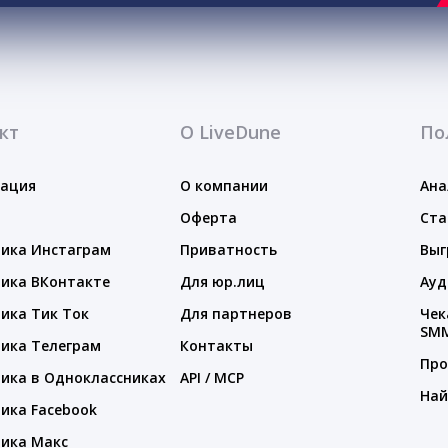
кт
О LiveDune
По
тация
О компании
Ана
Оферта
Ста
ика Инстаграм
Приватность
Выг
ика ВКонтакте
Для юр.лиц
Ауд
ика Тик Ток
Для партнеров
Чек
SM
ика Телеграм
Контакты
Про
ика в Одноклассниках
API / MCP
Най
ика Facebook
ика Макс