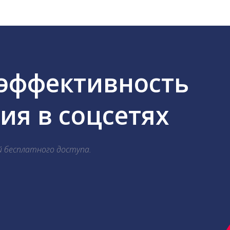
 эффективность
я в соцсетях
й бесплатного доступа.