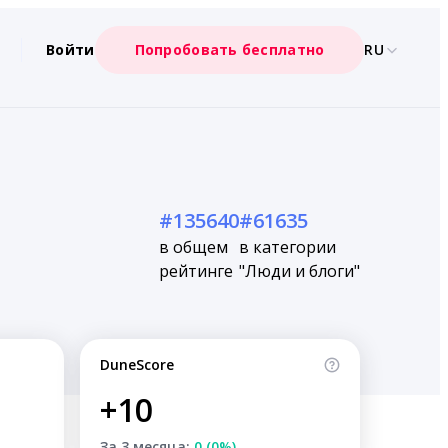
Войти
Попробовать бесплатно
RU
#135640
#61635
в общем
в категории
рейтинге
"Люди и блоги"
DuneScore
+10
За 3 месяца:
0 (0%)