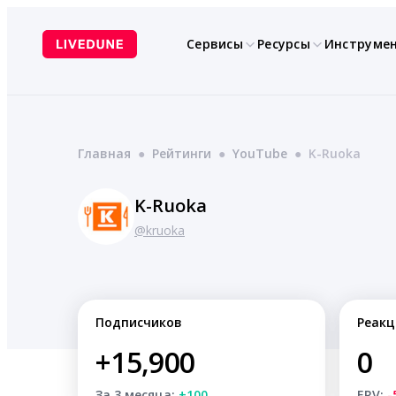
Перейти
к
Сервисы
Ресурсы
Инструме
содержимому
Главная
●
Рейтинги
●
YouTube
●
K-Ruoka
K-Ruoka
@kruoka
Подписчиков
Реакц
+15,900
0
За 3 месяца:
+100
ERV:
-