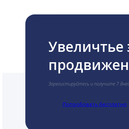
Увеличтье
продвижени
Зарегистируйтесь и получите 7 дне
Попробовать бесплатно