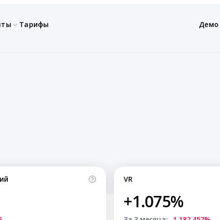
нты
Тарифы
Демо
ий
VR
+1.075%
5
За 3 месяца:
-1,182.457%