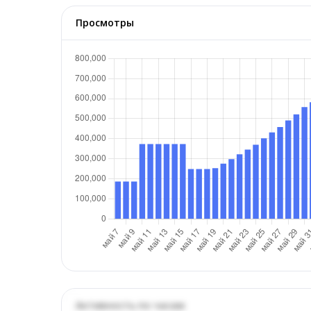
Просмотры
Активность по часам