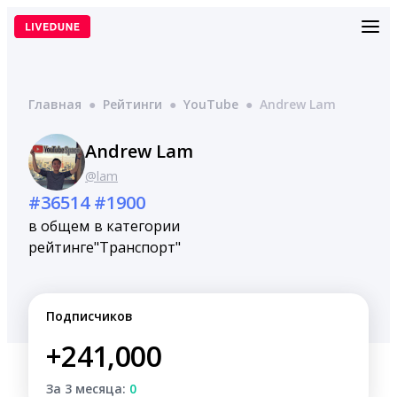
Перейти
к
содержимому
Главная
●
Рейтинги
●
YouTube
●
Andrew Lam
Andrew Lam
@lam
#36514
#1900
в общем
в категории
рейтинге
"Транспорт"
Подписчиков
+241,000
За 3 месяца:
0