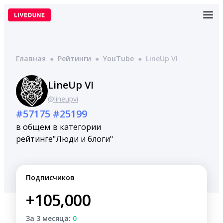
Перейти
к
содержимому
Главная
●
Рейтинги
●
YouTube
●
LineUp VI
LineUp VI
@lineupvi
#57175
#25199
в общем
в категории
рейтинге
"Люди и блоги"
Подписчиков
+105,000
За 3 месяца:
0