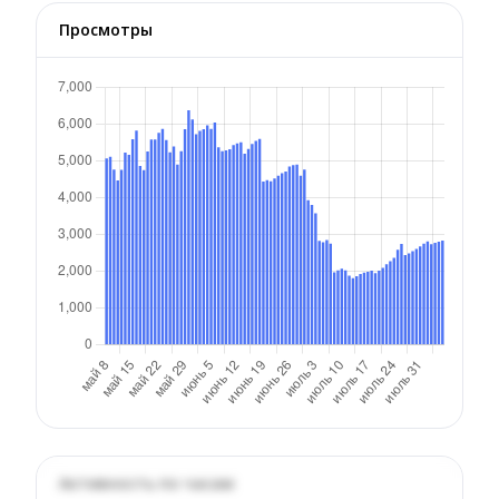
Просмотры
Активность по часам