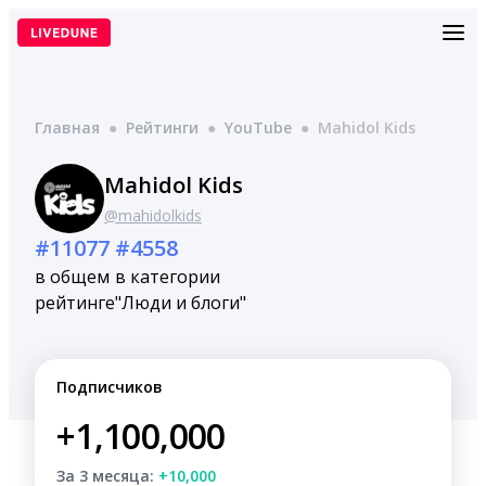
Перейти
к
содержимому
Главная
●
Рейтинги
●
YouTube
●
Mahidol Kids
Mahidol Kids
@mahidolkids
#11077
#4558
в общем
в категории
рейтинге
"Люди и блоги"
Подписчиков
+1,100,000
За 3 месяца:
+10,000