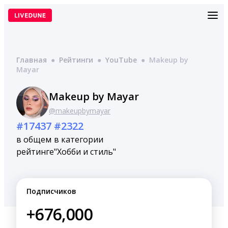
Перейти
к
содержимому
Главная
●
Рейтинги
●
YouTube
●
Makeup by
Mayar
Makeup by Mayar
@makeupbymayar
#17437
#2322
в общем
в категории
рейтинге
"Хобби и стиль"
Подписчиков
+676,000