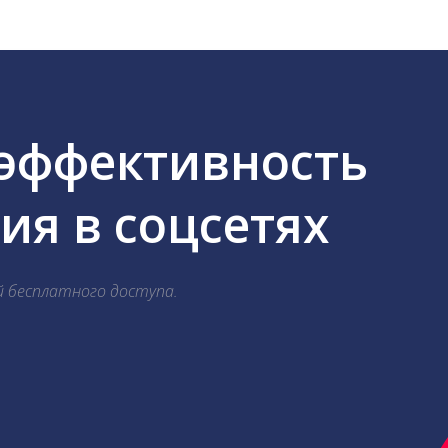
 эффективность
я в соцсетях
й бесплатного доступа.