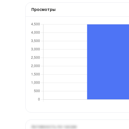
Просмотры
Активность по часам