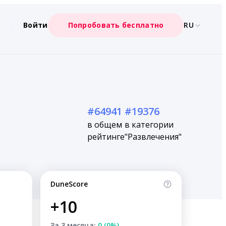
Войти
Попробовать бесплатно
RU
#64941
#19376
в общем
в категории
рейтинге
"Развлечения"
DuneScore
+10
За 3 месяца:
0 (0%)