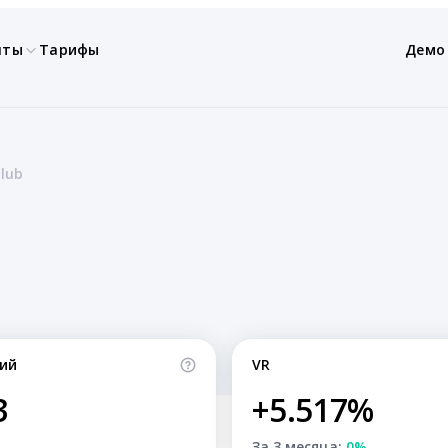
нты
Тарифы
Демо
lub
ий
VR
3
+5.517%
За 3 месяца:
0%