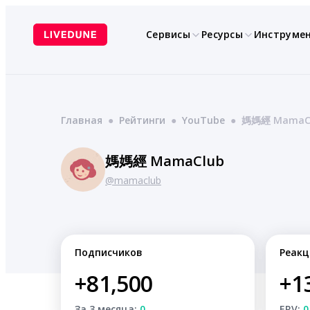
Перейти
к
Сервисы
Ресурсы
Инструме
содержимому
Главная
●
Рейтинги
●
YouTube
●
媽媽經 MamaC
媽媽經 MamaClub
@mamaclub
Подписчиков
Реакц
+81,500
+1
За 3 месяца:
0
ERV:
0