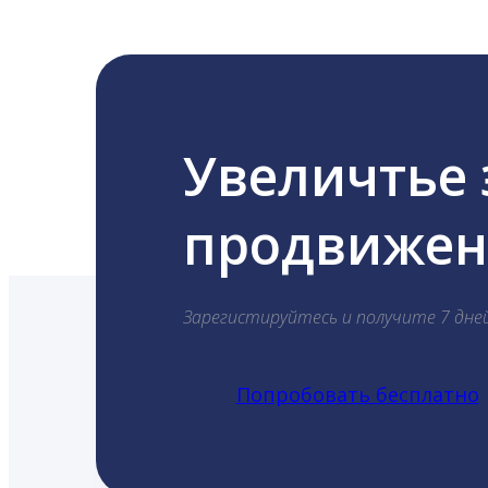
Увеличтье
продвижени
Зарегистируйтесь и получите 7 дне
Попробовать бесплатно