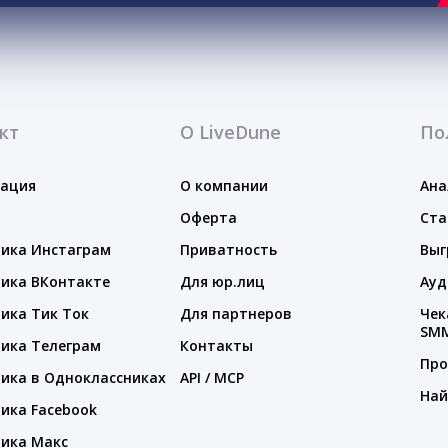
кт
О LiveDune
По
тация
О компании
Ана
Оферта
Ста
ика Инстаграм
Приватность
Выг
ика ВКонтакте
Для юр.лиц
Ауд
ика Тик Ток
Для партнеров
Чек
SM
ика Телеграм
Контакты
Про
ика в Одноклассниках
API / MCP
Най
ика Facebook
ика Макс