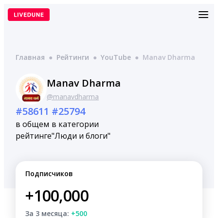
Перейти
к
содержимому
Главная
●
Рейтинги
●
YouTube
●
Manav Dharma
Manav Dharma
@manavdharma
#58611
#25794
в общем
в категории
рейтинге
"Люди и блоги"
Подписчиков
+100,000
За 3 месяца:
+500