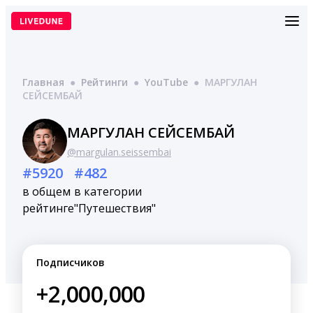
Перейти
к
содержимому
Главная
●
Рейтинги
●
YouTube
●
МАРГУЛАН
СЕЙСЕМБАЙ
МАРГУЛАН СЕЙСЕМБАЙ
@margulan.seissembai
#5920
#482
в общем
в категории
рейтинге
"Путешествия"
Подписчиков
+2,000,000