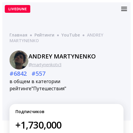
Перейти
к
содержимому
Главная
●
Рейтинги
●
YouTube
●
ANDREY
MARTYNENKO
ANDREY MARTYNENKO
@martynenkotv3
#6842
#557
в общем
в категории
рейтинге
"Путешествия"
Подписчиков
+1,730,000