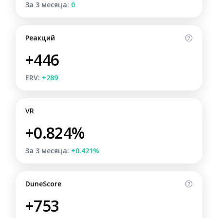
За 3 месяца:
0
Реакций
+446
ERV:
+289
VR
+0.824%
За 3 месяца:
+0.421%
DuneScore
+753