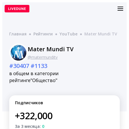
Перейти
к
содержимому
Главная
●
Рейтинги
●
YouTube
●
Mater Mundi TV
Mater Mundi TV
@matermunditv
#30407
#1133
в общем
в категории
рейтинге
"Общество"
Подписчиков
+322,000
За 3 месяца:
0