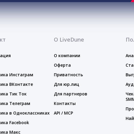
кт
О LiveDune
По
тация
О компании
Ана
Оферта
Ста
ика Инстаграм
Приватность
Выг
ика ВКонтакте
Для юр.лиц
Ауд
ика Тик Ток
Для партнеров
Чек
SM
ика Телеграм
Контакты
Про
ика в Одноклассниках
API / MCP
Най
ика Facebook
ика Макс