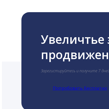
Увеличтье
продвижени
Зарегистируйтесь и получите 7 дне
Попробовать бесплатно