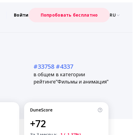
Войти
Попробовать бесплатно
RU
#33758
#4337
в общем
в категории
рейтинге
"Фильмы и анимация"
DuneScore
+72
За 3 месяца:
-1 (-1.37%)