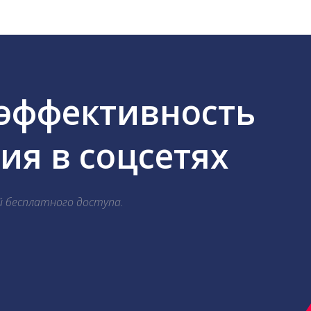
 эффективность
я в соцсетях
й бесплатного доступа.