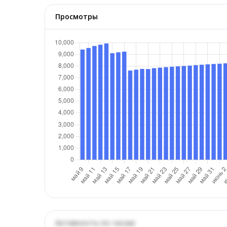
Просмотры
Активность по часам