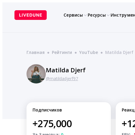
Перейти
к
Сервисы
Ресурсы
Инструме
содержимому
Главная
●
Рейтинги
●
YouTube
●
Matilda Djerf
Matilda Djerf
@matildadjerf97
Подписчиков
Реакц
+275,000
+1
За 3 месяца:
0
ERV:
-