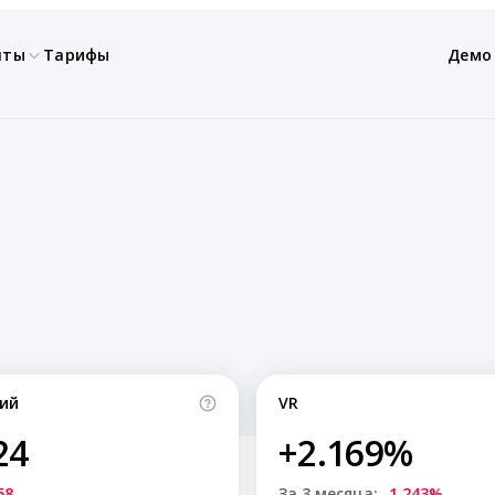
нты
Тарифы
Демо
ий
VR
24
+2.169%
58
За 3 месяца:
-1.243%