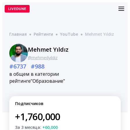
Перейти
к
содержимому
Главная
●
Рейтинги
●
YouTube
●
Mehmet Yıldız
Mehmet Yıldız
@mehmedyildiz
#6737
#988
в общем
в категории
рейтинге
"Образование"
Подписчиков
+1,760,000
За 3 месяца:
+60,000