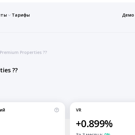
нты
Тарифы
Демо
Premium Properties ??
ies ??
ий
VR
+0.899%
За 3 месяца:
0%