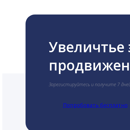
Увеличтье
продвижени
Зарегистируйтесь и получите 7 дне
Попробовать бесплатно