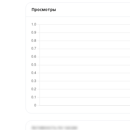
Просмотры
Активность по часам