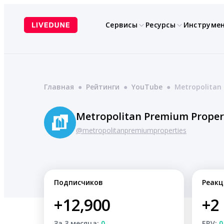
Перейти
к
Сервисы
Ресурсы
Инструме
содержимому
Главная
●
Рейтинги
●
YouTube
●
Metropolitan 
Metropolitan Premium Propert
@metropolitanpremiumproperties
Подписчиков
Реакц
+12,900
+2
За 3 месяца:
0
ERV:
0