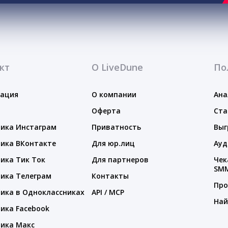
кт
О LiveDune
По
тация
О компании
Ана
Оферта
Ста
ика Инстаграм
Приватность
Выг
ика ВКонтакте
Для юр.лиц
Ауд
ика Тик Ток
Для партнеров
Чек
SM
ика Телеграм
Контакты
Про
ика в Одноклассниках
API / MCP
Най
ика Facebook
ика Макс