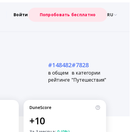
Войти
Попробовать бесплатно
RU
#148482
#7828
в общем
в категории
рейтинге
"Путешествия"
DuneScore
+10
За 3 месяца:
0 (0%)