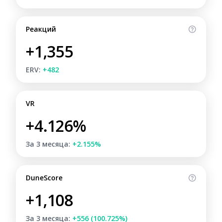
Реакций
+1,355
ERV:
+482
VR
+4.126%
За 3 месяца:
+2.155%
DuneScore
+1,108
За 3 месяца:
+556 (100.725%)