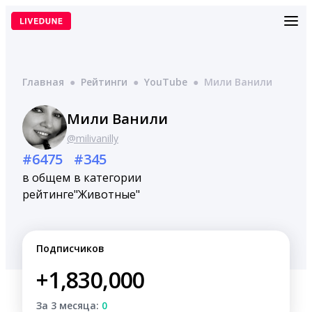
Перейти
к
содержимому
Главная
●
Рейтинги
●
YouTube
●
Мили Ванили
Мили Ванили
@milivanilly
#6475
#345
в общем
в категории
рейтинге
"Животные"
Подписчиков
+1,830,000
За 3 месяца:
0