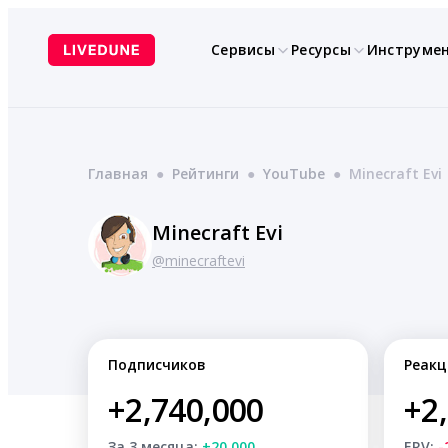
Перейти
к
Сервисы
Ресурсы
Инструме
содержимому
Главная
●
Рейтинги
●
YouTube
●
Minecraft Evi
Minecraft Evi
@minecraftevi
Подписчиков
Реакц
+2,740,000
+2
За 3 месяца:
+20,000
ERV:
-