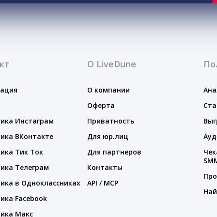
кт
О LiveDune
По
тация
О компании
Ана
Оферта
Ста
ика Инстаграм
Приватность
Выг
ика ВКонтакте
Для юр.лиц
Ауд
ика Тик Ток
Для партнеров
Чек
SM
ика Телеграм
Контакты
Про
ика в Одноклассниках
API / MCP
Най
ика Facebook
ика Макс