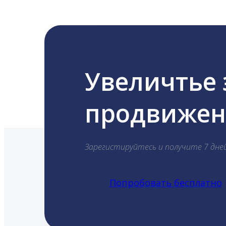
Увеличтье
продвижени
Зарегистируйтесь и получите 7 дне
Попробовать бесплатно