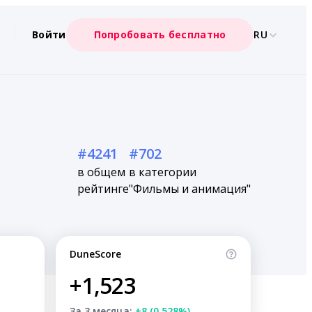
Войти
Попробовать бесплатно
RU
#4241
#702
в общем
в категории
рейтинге
"Фильмы и анимация"
DuneScore
+1,523
За 3 месяца:
+8 (0.528%)