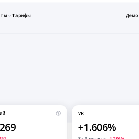
нты
Тарифы
Демо
ий
VR
,269
+1.606%
251
За 3 месяца:
-4.236%