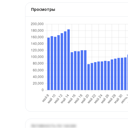
Просмотры
Активность по часам