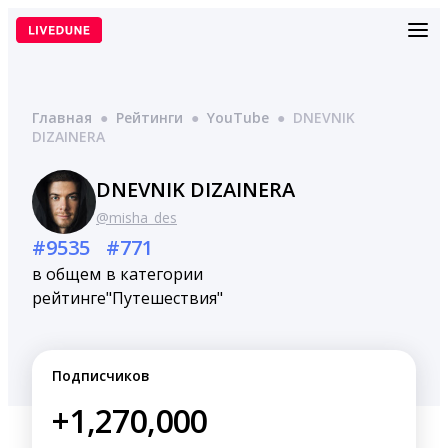
Перейти
к
содержимому
Главная
●
Рейтинги
●
YouTube
●
DNEVNIK
DIZAINERA
DNEVNIK DIZAINERA
@misha_des
#9535
#771
в общем
в категории
рейтинге
"Путешествия"
Подписчиков
+1,270,000