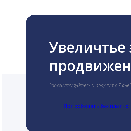
Увеличтье
продвижени
Зарегистируйтесь и получите 7 дне
Попробовать бесплатно