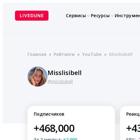
Перейти
к
Сервисы
Ресурсы
Инструме
содержимому
Главная
●
Рейтинги
●
YouTube
●
Misslisibell
Misslisibell
@misslisibell
Подписчиков
Реакц
+468,000
+4
За 3 месяца:
+2,000
ERV:
-