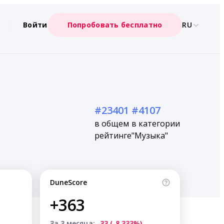
Войти
Попробовать бесплатно
RU
#23401
#4107
в общем
в категории
рейтинге
"Музыка"
DuneScore
+363
За 3 месяца:
-33 (-8.333%)