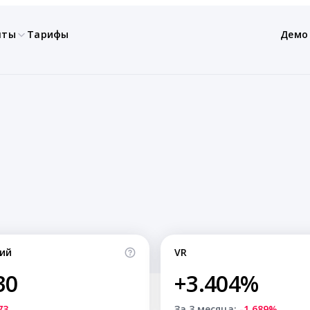
нты
Тарифы
Демо
ий
VR
30
+3.404%
73
За 3 месяца:
-1.689%