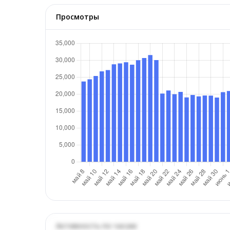
Просмотры
Активность по часам