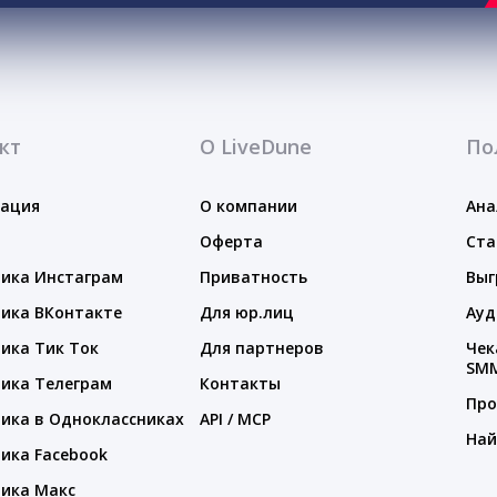
кт
О LiveDune
По
тация
О компании
Ана
Оферта
Ста
ика Инстаграм
Приватность
Выг
ика ВКонтакте
Для юр.лиц
Ауд
ика Тик Ток
Для партнеров
Чек
SM
ика Телеграм
Контакты
Про
ика в Одноклассниках
API / MCP
Най
ика Facebook
ика Макс