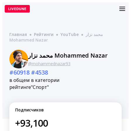
Перейти
к
содержимому
Главная
●
Рейтинги
●
YouTube
●
محمد نزار
Mohammed Nazar
محمد نزار Mohammed Nazar
@mohammednazar93
#60918
#4538
в общем
в категории
рейтинге
"Спорт"
Подписчиков
+93,100