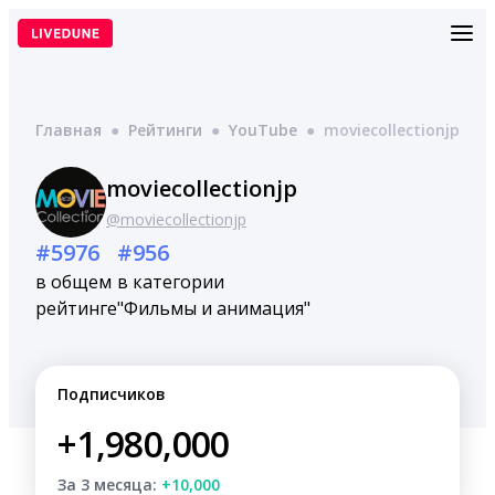
Перейти
к
содержимому
Главная
●
Рейтинги
●
YouTube
●
moviecollectionjp
moviecollectionjp
@moviecollectionjp
#5976
#956
в общем
в категории
рейтинге
"Фильмы и анимация"
Подписчиков
+1,980,000
За 3 месяца:
+10,000