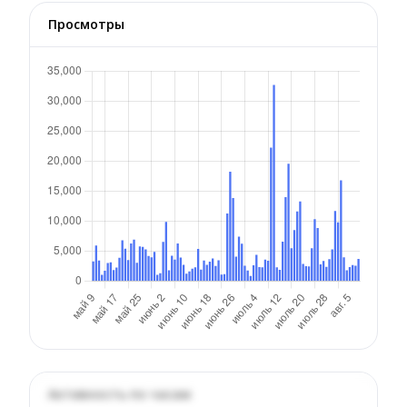
Просмотры
Активность по часам