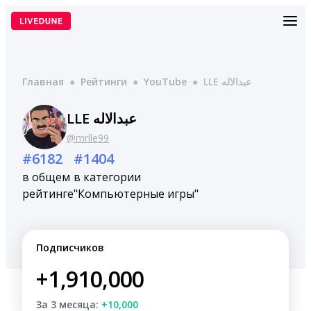
Перейти
к
содержимому
Главная
●
Рейтинги
●
YouTube
●
LLE عبدالاله
LLE عبدالاله
@mrlle99
#6182
#1404
в общем
в категории
рейтинге
"Компьютерные игры"
Подписчиков
+1,910,000
За 3 месяца:
+10,000