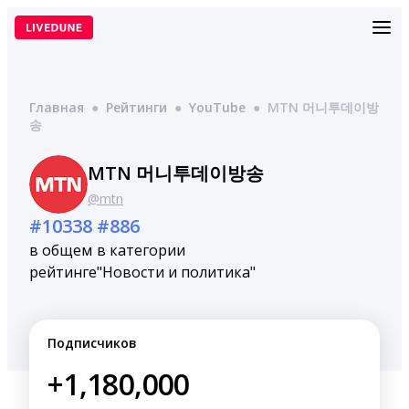
Перейти
к
содержимому
Главная
●
Рейтинги
●
YouTube
●
MTN 머니투데이방
송
MTN 머니투데이방송
@mtn
#10338
#886
в общем
в категории
рейтинге
"Новости и политика"
Подписчиков
+1,180,000