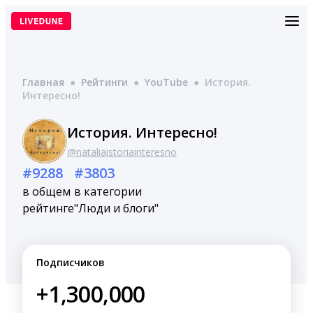
Перейти
к
содержимому
Главная
●
Рейтинги
●
YouTube
●
История.
Интересно!
История. Интересно!
@nataliaistoriainteresno
#9288
#3803
в общем
в категории
рейтинге
"Люди и блоги"
Подписчиков
+1,300,000