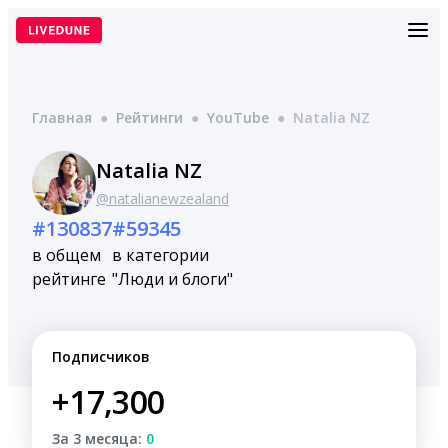
Перейти
к
содержимому
Главная
●
Рейтинги
●
YouTube
●
Natalia NZ
Natalia NZ
@natalianewzealand
#130837
#59345
в общем
в категории
рейтинге
"Люди и блоги"
Подписчиков
+17,300
За 3 месяца:
0