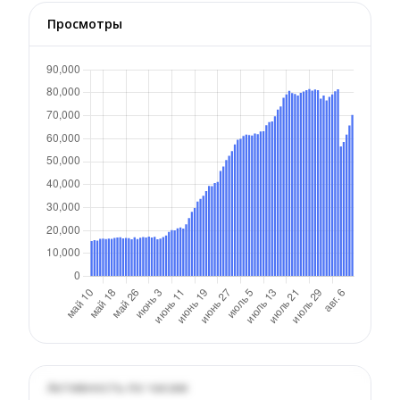
Просмотры
Активность по часам