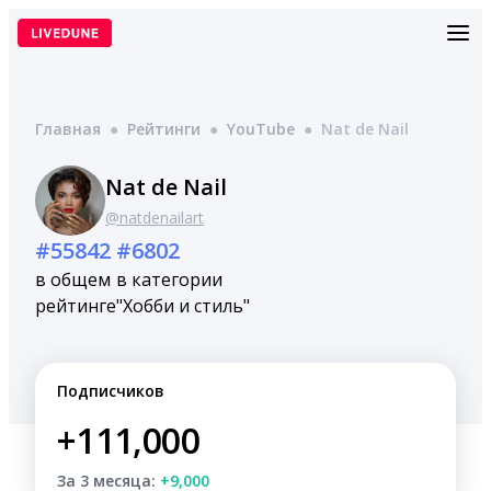
Перейти
к
содержимому
Главная
●
Рейтинги
●
YouTube
●
Nat de Nail
Nat de Nail
@natdenailart
#55842
#6802
в общем
в категории
рейтинге
"Хобби и стиль"
Подписчиков
+111,000
За 3 месяца:
+9,000