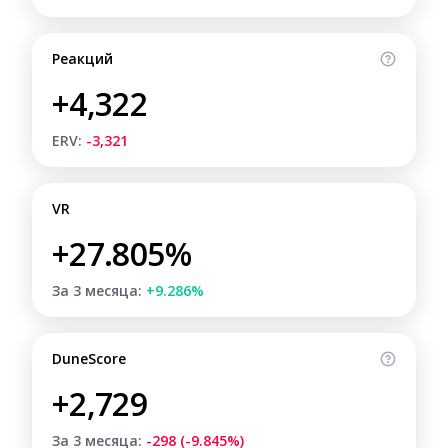
Реакций
+4,322
ERV:
-3,321
VR
+27.805%
За 3 месяца:
+9.286%
DuneScore
+2,729
За 3 месяца:
-298 (-9.845%)