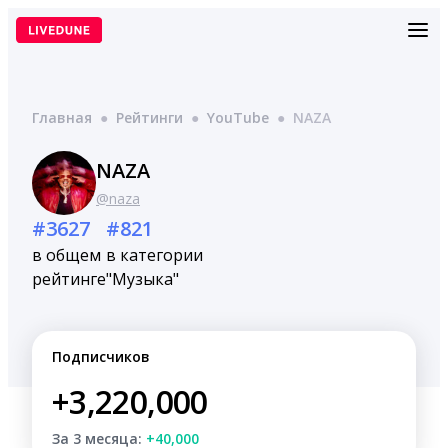
Перейти
к
содержимому
Главная
●
Рейтинги
●
YouTube
●
NAZA
NAZA
@naza
#3627
#821
в общем
в категории
рейтинге
"Музыка"
Подписчиков
+3,220,000
За 3 месяца:
+40,000