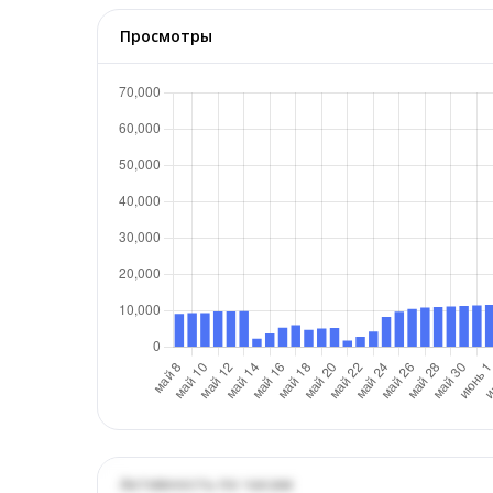
Просмотры
Активность по часам