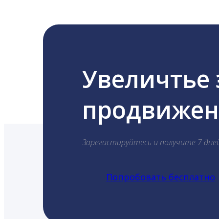
Увеличтье
продвижени
Зарегистируйтесь и получите 7 дне
Попробовать бесплатно