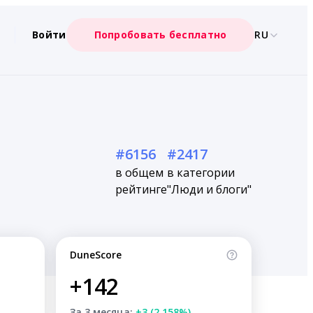
Войти
Попробовать бесплатно
RU
#6156
#2417
в общем
в категории
рейтинге
"Люди и блоги"
DuneScore
+142
За 3 месяца:
+3 (2.158%)