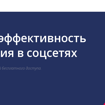
 эффективность
я в соцсетях
й бесплатного доступа.