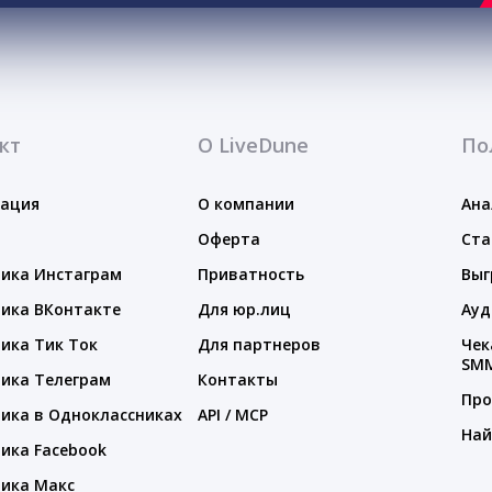
кт
О LiveDune
По
тация
О компании
Ана
Оферта
Ста
ика Инстаграм
Приватность
Выг
ика ВКонтакте
Для юр.лиц
Ауд
ика Тик Ток
Для партнеров
Чек
SM
ика Телеграм
Контакты
Про
ика в Одноклассниках
API / MCP
Най
ика Facebook
ика Макс