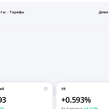
нты
Тарифы
Демо
ий
VR
93
+0.593%
28
За 3 месяца:
+0.107%