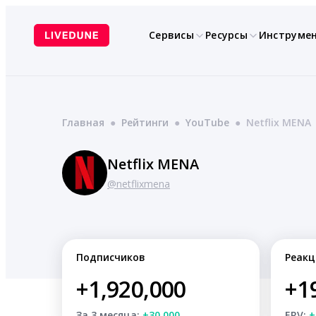
Перейти
к
Сервисы
Ресурсы
Инструме
содержимому
Главная
●
Рейтинги
●
YouTube
●
Netflix MENA
Netflix MENA
@netflixmena
Подписчиков
Реакц
+1,920,000
+1
За 3 месяца:
+30,000
ERV:
+