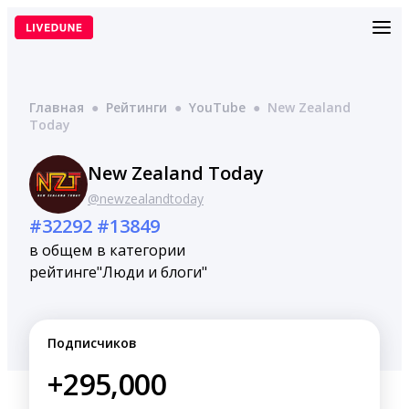
Перейти
к
содержимому
Главная
●
Рейтинги
●
YouTube
●
New Zealand
Today
New Zealand Today
@newzealandtoday
#32292
#13849
в общем
в категории
рейтинге
"Люди и блоги"
Подписчиков
+295,000