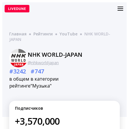
Перейти
к
содержимому
Главная
●
Рейтинги
●
YouTube
●
NHK WORLD-
JAPAN
NHK WORLD-JAPAN
@nhkworldjapan
#3242
#747
в общем
в категории
рейтинге
"Музыка"
Подписчиков
+3,570,000