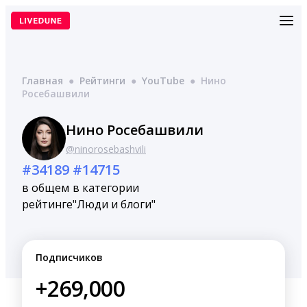
Перейти
к
содержимому
Главная
●
Рейтинги
●
YouTube
●
Нино
Росебашвили
Нино Росебашвили
@ninorosebashvili
#34189
#14715
в общем
в категории
рейтинге
"Люди и блоги"
Подписчиков
+269,000