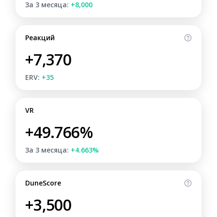
За 3 месяца:
+8,000
Реакций
+7,370
ERV:
+35
VR
+49.766%
За 3 месяца:
+4.663%
DuneScore
+3,500