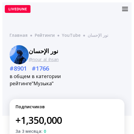
Перейти
к
содержимому
Главная
●
Рейтинги
●
YouTube
●
نور الإحسان
نور الإحسان
@nour_al_ihsan
#8901
#1766
в общем
в категории
рейтинге
"Музыка"
Подписчиков
+1,350,000
За 3 месяца:
0