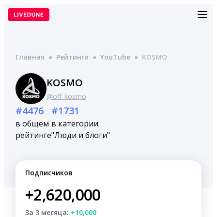
Перейти
к
содержимому
Главная
●
Рейтинги
●
YouTube
●
KOSMO
KOSMO
@off_kosmo
#4476
#1731
в общем
в категории
рейтинге
"Люди и блоги"
Подписчиков
+2,620,000
За 3 месяца:
+10,000