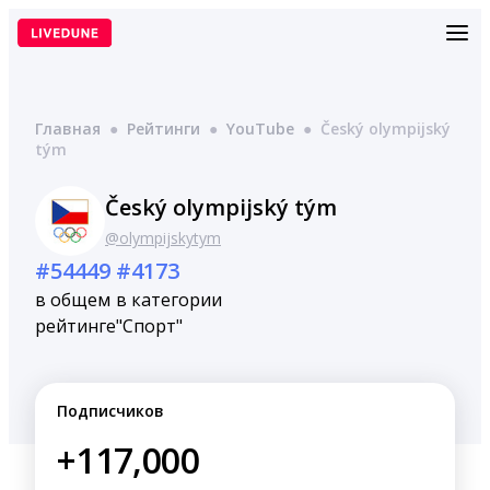
Перейти
к
содержимому
Главная
●
Рейтинги
●
YouTube
●
Český olympijský
tým
Český olympijský tým
@olympijskytym
#54449
#4173
в общем
в категории
рейтинге
"Спорт"
Подписчиков
+117,000