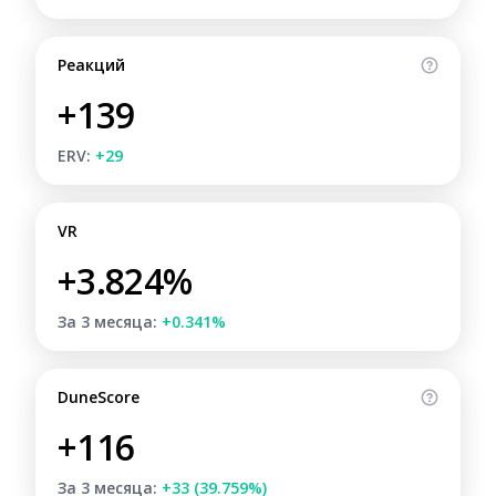
Реакций
+139
ERV:
+29
VR
+3.824%
За 3 месяца:
+0.341%
DuneScore
+116
За 3 месяца:
+33 (39.759%)