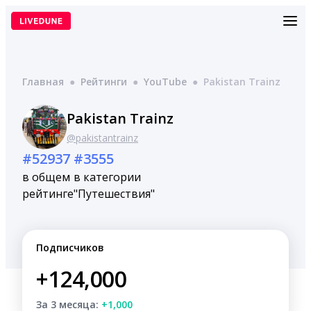
Перейти
к
содержимому
Главная
●
Рейтинги
●
YouTube
●
Pakistan Trainz
Pakistan Trainz
@pakistantrainz
#52937
#3555
в общем
в категории
рейтинге
"Путешествия"
Подписчиков
+124,000
За 3 месяца:
+1,000