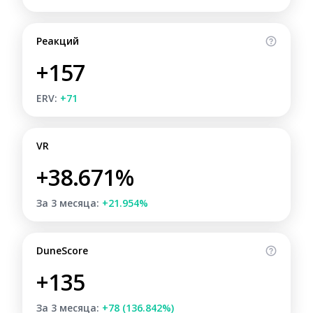
Реакций
+157
ERV:
+71
VR
+38.671%
За 3 месяца:
+21.954%
DuneScore
+135
За 3 месяца:
+78 (136.842%)