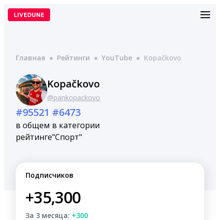
Перейти
к
содержимому
Главная
●
Рейтинги
●
YouTube
●
Kopačkovo
Kopačkovo
@pankopackovo
#95521
#6473
в общем
в категории
рейтинге
"Спорт"
Подписчиков
+35,300
За 3 месяца:
+300